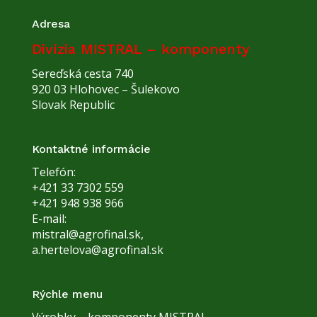
Adresa
Divízia MISTRAL – komponenty
Sereďská cesta 740
920 03 Hlohovec – Šulekovo
Slovak Republic
Kontaktné informácie
Telefón:
+421 33 7302 559
+421 948 938 966
E-mail:
mistral@agrofinal.sk,
a.hertelova@agrofinal.sk
Rýchle menu