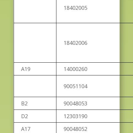
18402005
18402006
A19
14000260
90051104
B2
90048053
D2
12303190
A17
90048052