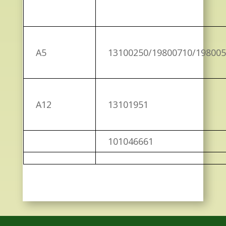
A5
13100250/19800710/19800
A12
13101951
101046661