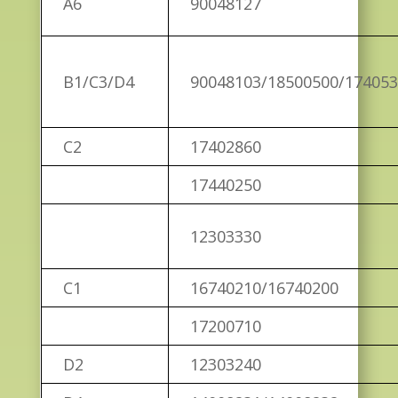
A6
90048127
B1/C3/D4
90048103/18500500/17405
C2
17402860
17440250
12303330
C1
16740210/16740200
17200710
D2
12303240