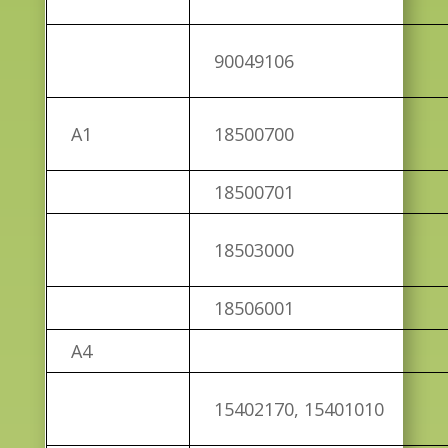
90049106
A1
18500700
18500701
18503000
18506001
A4
15402170, 15401010