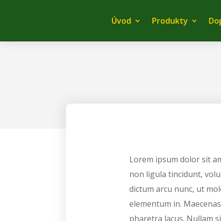
Úvod
Produkty
Do
Lorem ipsum dolor sit am
non ligula tincidunt, vol
dictum arcu nunc, ut mole
elementum in. Maecenas se
pharetra lacus. Nullam 