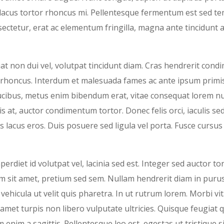
in lacus tortor rhoncus mi. Pellentesque fermentum est sed te
sectetur, erat ac elementum fringilla, magna ante tincidunt 
at non dui vel, volutpat tincidunt diam. Cras hendrerit con
et rhoncus. Interdum et malesuada fames ac ante ipsum primi
ucibus, metus enim bibendum erat, vitae consequat lorem nu
s at, auctor condimentum tortor. Donec felis orci, iaculis s
is lacus eros. Duis posuere sed ligula vel porta. Fusce cursus 
perdiet id volutpat vel, lacinia sed est. Integer sed auctor to
um sit amet, pretium sed sem. Nullam hendrerit diam in puru
ehicula ut velit quis pharetra. In ut rutrum lorem. Morbi vita
t amet turpis non libero vulputate ultricies. Quisque feugiat qu
enim a sagittis. Pellentesque leo est, egestas ut tristique si