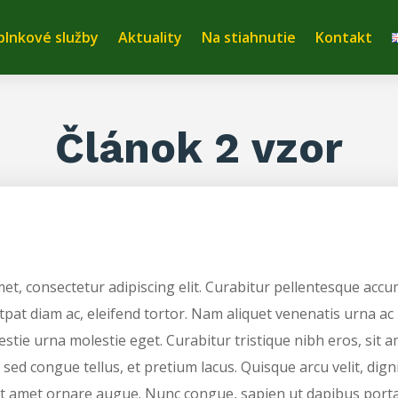
plnkové služby
Aktuality
Na stiahnutie
Kontakt
Článok 2 vzor
et, consectetur adipiscing elit. Curabitur pellentesque accu
utpat diam ac, eleifend tortor. Nam aliquet venenatis urna ac 
stie urna molestie eget. Curabitur tristique nibh eros, sit a
d congue tellus, et pretium lacus. Quisque arcu velit, digni
sit amet ornare augue. Nunc congue, sapien ut dapibus por