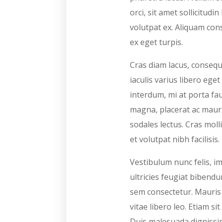
orci, sit amet sollicitud
volutpat ex. Aliquam con
ex eget turpis.
Cras diam lacus, consequ
iaculis varius libero eg
interdum, mi at porta fa
magna, placerat ac mauri
sodales lectus. Cras moll
et volutpat nibh facilisis.
Vestibulum nunc felis, im
ultricies feugiat bibend
sem consectetur. Mauris v
vitae libero leo. Etiam si
Duis malesuada dignissim 