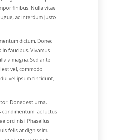
mpor finibus. Nulla vitae
augue, ac interdum justo
dimentum dictum. Donec
s in faucibus. Vivamus
lla a magna. Sed ante
ed est vel, commodo
dui vel ipsum tincidunt,
rtor. Donec est urna,
s condimentum, ac luctus
e orci nisi. Phasellus
is felis at dignissim.
t amet, porttitor quis