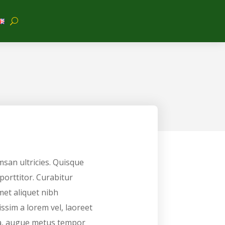
msan ultricies. Quisque
porttitor. Curabitur
met aliquet nibh
ssim a lorem vel, laoreet
ta, augue metus tempor